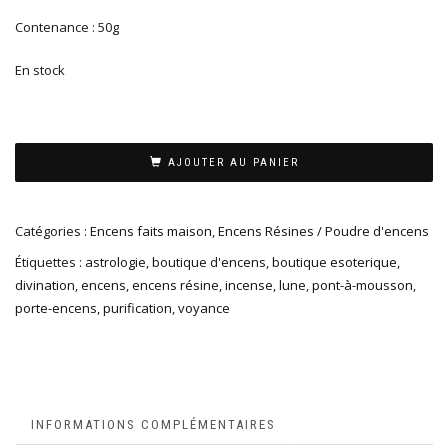
Contenance : 50g
En stock
AJOUTER AU PANIER
Catégories :
Encens faits maison
,
Encens Résines / Poudre d'encens
Étiquettes :
astrologie
,
boutique d'encens
,
boutique esoterique
,
divination
,
encens
,
encens résine
,
incense
,
lune
,
pont-à-mousson
,
porte-encens
,
purification
,
voyance
INFORMATIONS COMPLÉMENTAIRES