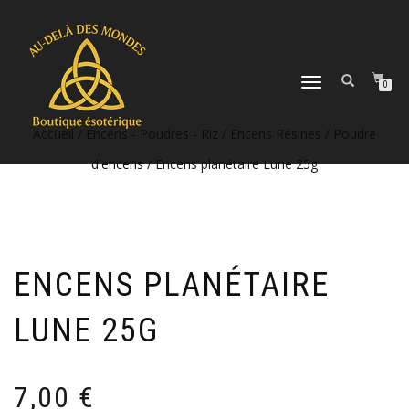
DÉPLIER
0
LA
NAVIGATION
Accueil
/
Encens - Poudres - Riz
/
Encens Résines / Poudre
d'encens
/ Encens planétaire Lune 25g
ENCENS PLANÉTAIRE
LUNE 25G
7,00
€