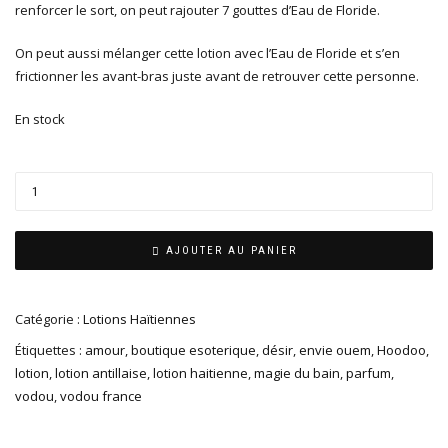
renforcer le sort, on peut rajouter 7 gouttes d’Eau de Floride.
On peut aussi mélanger cette lotion avec l’Eau de Floride et s’en
frictionner les avant-bras juste avant de retrouver cette personne.
En stock
AJOUTER AU PANIER
Catégorie :
Lotions Haïtiennes
Étiquettes :
amour
,
boutique esoterique
,
désir
,
envie ouem
,
Hoodoo
,
lotion
,
lotion antillaise
,
lotion haitienne
,
magie du bain
,
parfum
,
vodou
,
vodou france