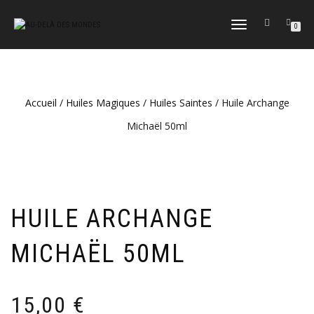
DÉPLIER
0
LA
NAVIGATION
Accueil
/
Huiles Magiques
/
Huiles Saintes
/ Huile Archange
Michaël 50ml
HUILE ARCHANGE
MICHAËL 50ML
15,00
€