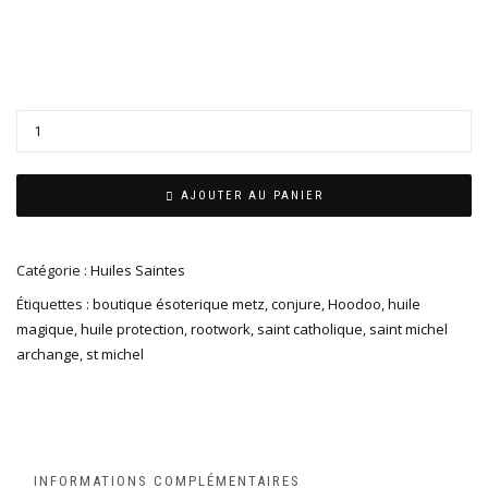
AJOUTER AU PANIER
Catégorie :
Huiles Saintes
Étiquettes :
boutique ésoterique metz
,
conjure
,
Hoodoo
,
huile
magique
,
huile protection
,
rootwork
,
saint catholique
,
saint michel
archange
,
st michel
INFORMATIONS COMPLÉMENTAIRES