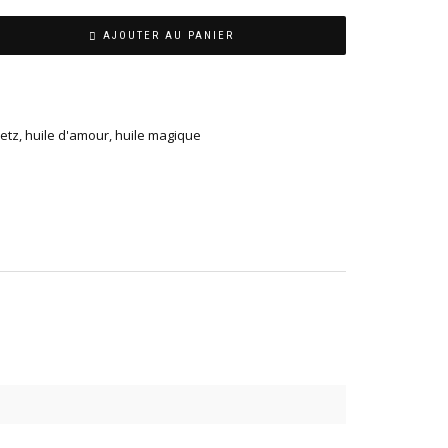
AJOUTER AU PANIER
etz
,
huile d'amour
,
huile magique