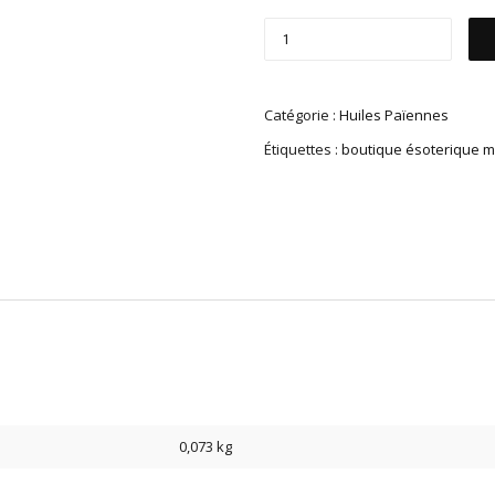
Catégorie :
Huiles Païennes
Étiquettes :
boutique ésoterique m
0,073 kg