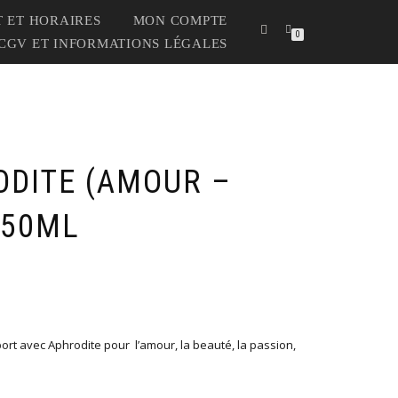
 ET HORAIRES
MON COMPTE
0
CGV ET INFORMATIONS LÉGALES
ODITE (AMOUR –
 50ML
port avec Aphrodite pour l’amour, la beauté, la passion,