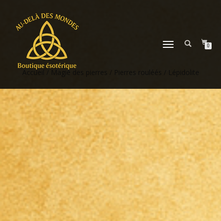
DÉPLIER
0
LA
NAVIGATION
Accueil
/
Magie des pierres
/
Pierres rouléés
/ Lépidolite