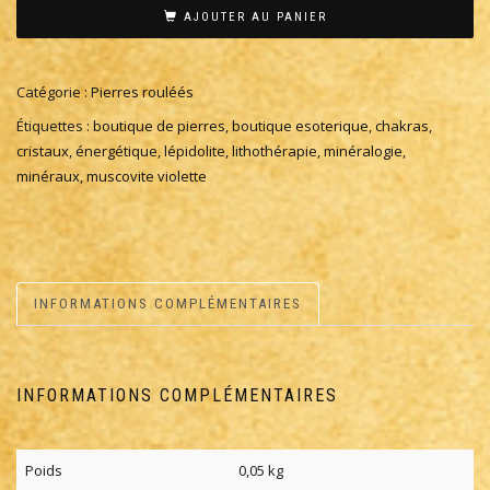
AJOUTER AU PANIER
Catégorie :
Pierres rouléés
Étiquettes :
boutique de pierres
,
boutique esoterique
,
chakras
,
cristaux
,
énergétique
,
lépidolite
,
lithothérapie
,
minéralogie
,
minéraux
,
muscovite violette
INFORMATIONS COMPLÉMENTAIRES
INFORMATIONS COMPLÉMENTAIRES
Poids
0,05 kg