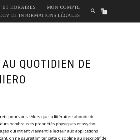
 ET HORAIRES
MON COMPTE
0
CGV ET INFORMATIONS LÉGALES
 AU QUOTIDIEN DE
HIERO
Le
Le
prix
prix
initial
actuel
rets pour vous ! Alors que la littérature abonde de
était :
est :
t leurs nombreuses propriétés physiques et psycho-
24,00 €.
19,20 €.
ges qui initient vraiment le lecteur aux applications
ant, on ne saurait limiter cette discipline au descriptif de