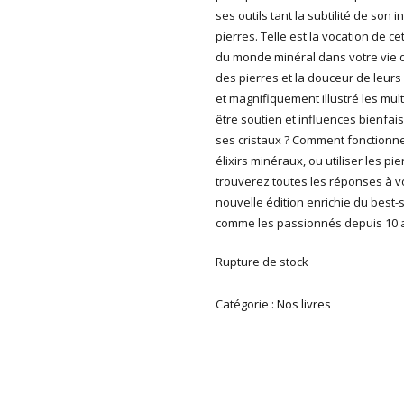
ses outils tant la subtilité de son
pierres. Telle est la vocation de 
du monde minéral dans votre vie d
des pierres et la douceur de leurs 
et magnifiquement illustré les mult
être soutien et influences bienfai
ses cristaux ? Comment fonctionne
élixirs minéraux, ou utiliser les 
trouverez toutes les réponses à vo
nouvelle édition enrichie du best-s
comme les passionnés depuis 10 a
Rupture de stock
Catégorie :
Nos livres