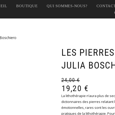
EIL
BOUTIQUE
QUI SOMMES-NOUS?
CONTACT
 Boschiero
LES PIERRES
JULIA BOSC
24,00
€
19,20
€
La lithothérapie n’aura plus de sec
dictionnaires des pierres relatan
émotionnelles, rares sont les ouvra
pratiques de la lithothérapie. Pourt