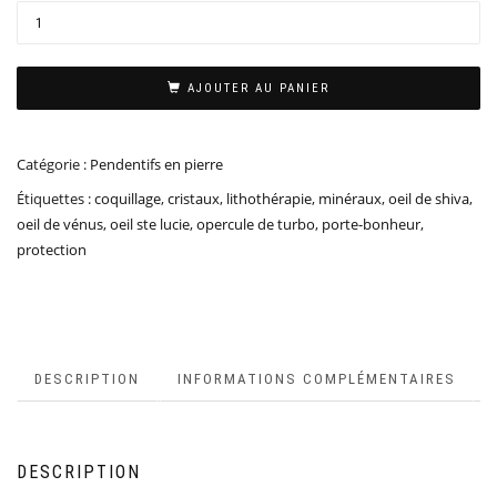
AJOUTER AU PANIER
Catégorie :
Pendentifs en pierre
Étiquettes :
coquillage
,
cristaux
,
lithothérapie
,
minéraux
,
oeil de shiva
,
oeil de vénus
,
oeil ste lucie
,
opercule de turbo
,
porte-bonheur
,
protection
DESCRIPTION
INFORMATIONS COMPLÉMENTAIRES
DESCRIPTION