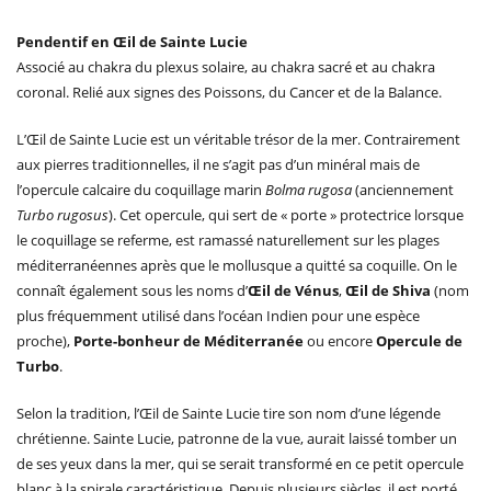
Pendentif en Œil de Sainte Lucie
Associé au chakra du plexus solaire, au chakra sacré et au chakra
coronal. Relié aux signes des Poissons, du Cancer et de la Balance.
L’Œil de Sainte Lucie est un véritable trésor de la mer. Contrairement
aux pierres traditionnelles, il ne s’agit pas d’un minéral mais de
l’opercule calcaire du coquillage marin
Bolma rugosa
(anciennement
Turbo rugosus
). Cet opercule, qui sert de « porte » protectrice lorsque
le coquillage se referme, est ramassé naturellement sur les plages
méditerranéennes après que le mollusque a quitté sa coquille. On le
connaît également sous les noms d’
Œil de Vénus
,
Œil de Shiva
(nom
plus fréquemment utilisé dans l’océan Indien pour une espèce
proche),
Porte-bonheur de Méditerranée
ou encore
Opercule de
Turbo
.
Selon la tradition, l’Œil de Sainte Lucie tire son nom d’une légende
chrétienne. Sainte Lucie, patronne de la vue, aurait laissé tomber un
de ses yeux dans la mer, qui se serait transformé en ce petit opercule
blanc à la spirale caractéristique. Depuis plusieurs siècles, il est porté