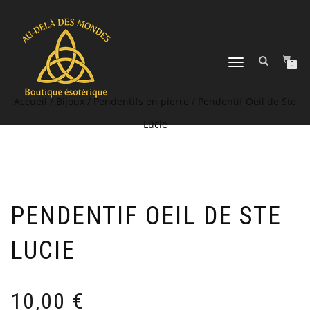
DÉPLIER
0
LA
NAVIGATION
Accueil
/
Bijoux
/
Pendentifs en pierre
/ Pendentif Oeil de Ste
Lucie
PENDENTIF OEIL DE STE
LUCIE
10,00
€