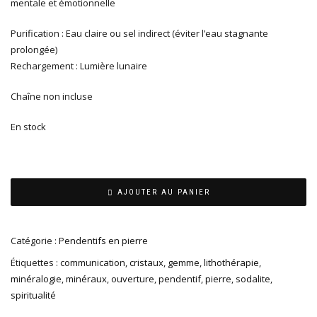
mentale et émotionnelle
Purification : Eau claire ou sel indirect (éviter l’eau stagnante
prolongée)
Rechargement : Lumière lunaire
Chaîne non incluse
En stock
AJOUTER AU PANIER
Catégorie :
Pendentifs en pierre
Étiquettes :
communication
,
cristaux
,
gemme
,
lithothérapie
,
minéralogie
,
minéraux
,
ouverture
,
pendentif
,
pierre
,
sodalite
,
spiritualité