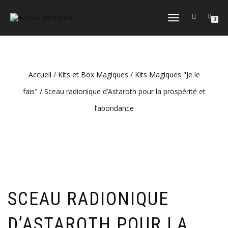
DÉPLIER
0
LA
NAVIGATION
Accueil
/
Kits et Box Magiques
/
Kits Magiques "Je le
fais"
/ Sceau radionique d’Astaroth pour la prospérité et
l’abondance
SCEAU RADIONIQUE
D’ASTAROTH POUR LA