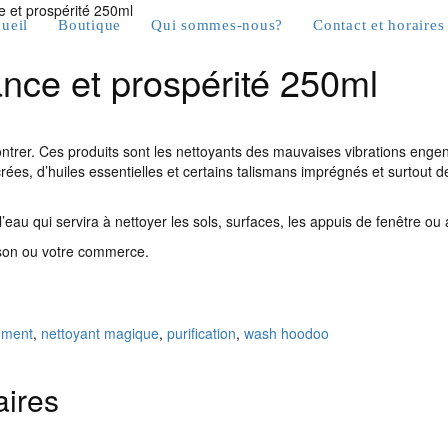
e et prospérité 250ml
ueil
Boutique
Qui sommes-nous?
Contact et horaires
nce et prospérité 250ml
émontrer. Ces produits sont les nettoyants des mauvaises vibrations enge
rées, d’huiles essentielles et certains talismans imprégnés et surtout d
l’eau qui servira à nettoyer les sols, surfaces, les appuis de fenêtre ou 
aison ou votre commerce.
ement
,
nettoyant magique
,
purification
,
wash hoodoo
aires