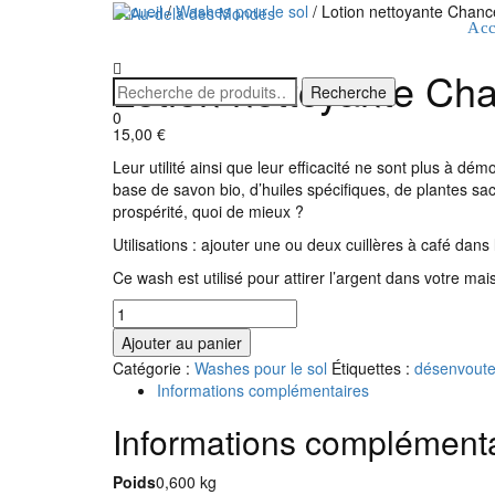
Accueil
/
Washes pour le sol
/ Lotion nettoyante Chanc
Acc
Lotion nettoyante Cha
0
15,00
€
Leur utilité ainsi que leur efficacité ne sont plus à d
base de savon bio, d’huiles spécifiques, de plantes sac
prospérité, quoi de mieux ?
Utilisations : ajouter une ou deux cuillères à café dans 
Ce wash est utilisé pour attirer l’argent dans votre m
quantité
de
Ajouter au panier
Lotion
Catégorie :
Washes pour le sol
Étiquettes :
désenvout
nettoyante
Informations complémentaires
Chance
et
Informations complément
prospérité
250ml
Poids
0,600 kg