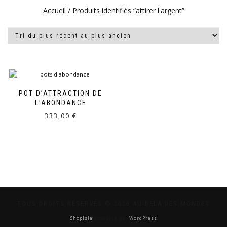
Accueil
/ Produits identifiés “attirer l'argent”
POT D’ATTRACTION DE
L’ABONDANCE
333,00
€
TOUS DROITS RÉSERVÉS © 2026 AU-DELÀ DES MONDES
ShopIsle
propulsé par
WordPress