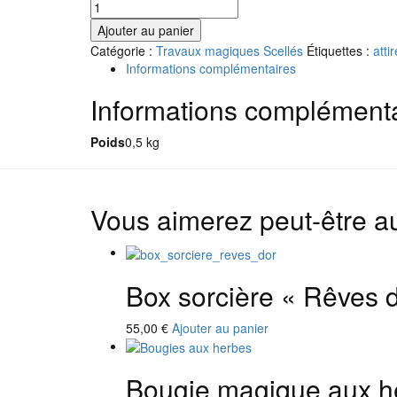
quantité
de
Ajouter au panier
Pot
Catégorie :
Travaux magiques Scellés
Étiquettes :
atti
d'attraction
Informations complémentaires
de
l'abondance
Informations complément
Poids
0,5 kg
Vous aimerez peut-être 
Box sorcière « Rêves d
55,00
€
Ajouter au panier
Bougie magique aux he