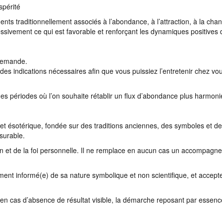
spérité
nts traditionnellement associés à l’abondance, à l’attraction, à la chanc
ssivement ce qui est favorable et renforçant les dynamiques positives 
 demande.
es indications nécessaires afin que vous puissiez l’entretenir chez vou
 des périodes où l’on souhaite rétablir un flux d’abondance plus harmoni
e et ésotérique, fondée sur des traditions anciennes, des symboles et des
surable.
ntion et de la foi personnelle. Il ne remplace en aucun cas un accompag
ment informé(e) de sa nature symbolique et non scientifique, et accepte
cas d’absence de résultat visible, la démarche reposant par essence s