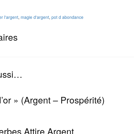
rer l'argent
,
magie d'argent
,
pot d abondance
aires
aussi…
’or » (Argent – Prospérité)
rbes Attire Argent