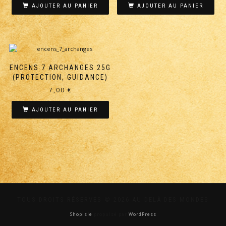
AJOUTER AU PANIER
AJOUTER AU PANIER
ENCENS 7 ARCHANGES 25G
(PROTECTION, GUIDANCE)
7,00
€
AJOUTER AU PANIER
TOUS DROITS RÉSERVÉS © 2026 AU-DELÀ DES MONDES
ShopIsle
propulsé par
WordPress