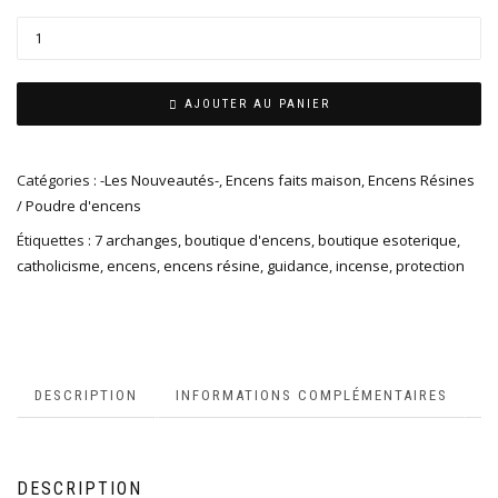
AJOUTER AU PANIER
Catégories :
-Les Nouveautés-
,
Encens faits maison
,
Encens Résines
/ Poudre d'encens
Étiquettes :
7 archanges
,
boutique d'encens
,
boutique esoterique
,
catholicisme
,
encens
,
encens résine
,
guidance
,
incense
,
protection
DESCRIPTION
INFORMATIONS COMPLÉMENTAIRES
DESCRIPTION