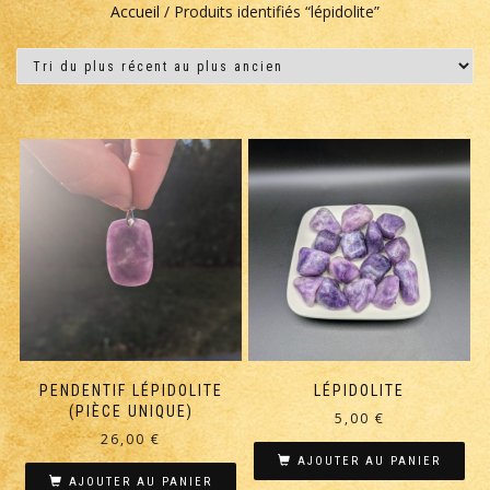
Accueil
/ Produits identifiés “lépidolite”
PENDENTIF LÉPIDOLITE
LÉPIDOLITE
(PIÈCE UNIQUE)
5,00
€
26,00
€
AJOUTER AU PANIER
AJOUTER AU PANIER