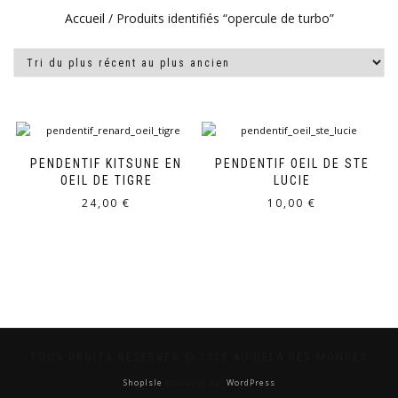
Accueil
/ Produits identifiés “opercule de turbo”
PENDENTIF KITSUNE EN
PENDENTIF OEIL DE STE
OEIL DE TIGRE
LUCIE
24,00
€
10,00
€
TOUS DROITS RÉSERVÉS © 2026 AU-DELÀ DES MONDES
ShopIsle
propulsé par
WordPress