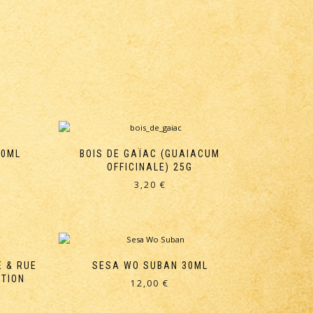
50ML
BOIS DE GAÏAC (GUAIACUM
OFFICINALE) 25G
3,20
€
 & RUE
SESA WO SUBAN 30ML
CTION
12,00
€