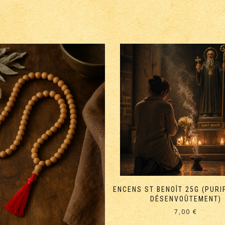
ENCENS ST BENOÎT 25G (PURI
DÉSENVOÛTEMENT)
7,00
€