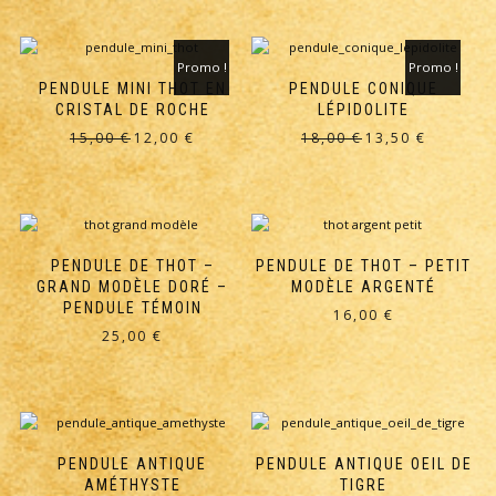
initial
actuel
était :
est :
était :
est :
12,00 €.
9,00 €.
24,00 €.
16,00 €.
Promo !
Promo !
PENDULE MINI THOT EN
PENDULE CONIQUE
CRISTAL DE ROCHE
LÉPIDOLITE
Le
Le
Le
Le
15,00
€
12,00
€
18,00
€
13,50
€
prix
prix
prix
prix
initial
actuel
initial
actuel
était :
est :
était :
est :
15,00 €.
12,00 €.
18,00 €.
13,50 €.
PENDULE DE THOT –
PENDULE DE THOT – PETIT
GRAND MODÈLE DORÉ –
MODÈLE ARGENTÉ
PENDULE TÉMOIN
16,00
€
25,00
€
PENDULE ANTIQUE
PENDULE ANTIQUE OEIL DE
AMÉTHYSTE
TIGRE