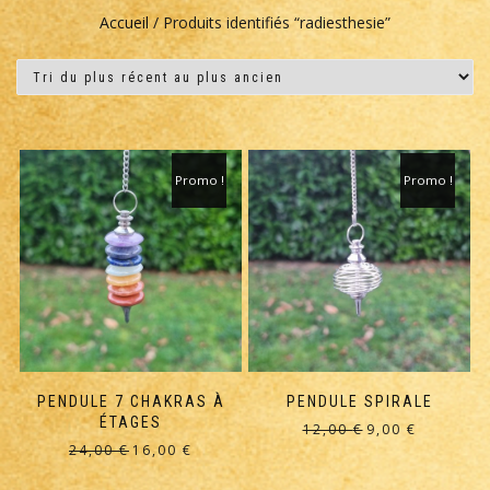
Accueil
/ Produits identifiés “radiesthesie”
Promo !
Promo !
PENDULE 7 CHAKRAS À
PENDULE SPIRALE
ÉTAGES
Le
Le
12,00
€
9,00
€
Le
Le
24,00
€
16,00
€
prix
prix
prix
prix
initial
actuel