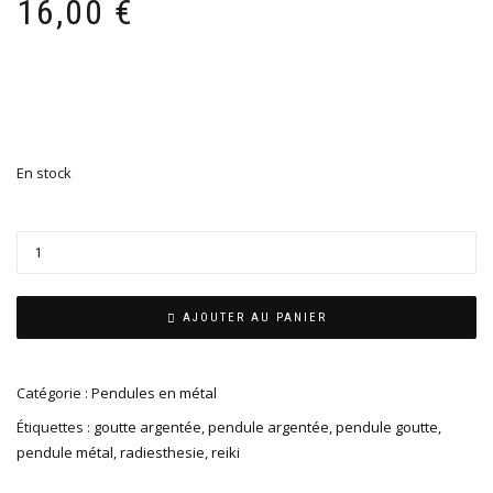
16,00
€
En stock
AJOUTER AU PANIER
Catégorie :
Pendules en métal
Étiquettes :
goutte argentée
,
pendule argentée
,
pendule goutte
,
pendule métal
,
radiesthesie
,
reiki