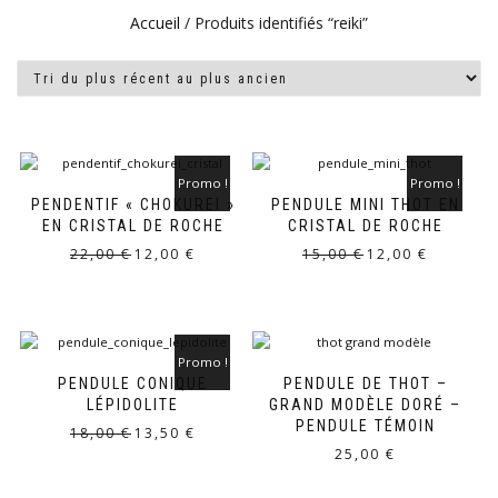
Accueil
/ Produits identifiés “reiki”
Promo !
Promo !
PENDENTIF « CHOKUREI »
PENDULE MINI THOT EN
EN CRISTAL DE ROCHE
CRISTAL DE ROCHE
Le
Le
Le
Le
22,00
€
12,00
€
15,00
€
12,00
€
prix
prix
prix
prix
initial
actuel
initial
actuel
était :
est :
était :
est :
22,00 €.
12,00 €.
15,00 €.
12,00 €.
Promo !
PENDULE CONIQUE
PENDULE DE THOT –
LÉPIDOLITE
GRAND MODÈLE DORÉ –
PENDULE TÉMOIN
Le
Le
18,00
€
13,50
€
prix
prix
25,00
€
initial
actuel
était :
est :