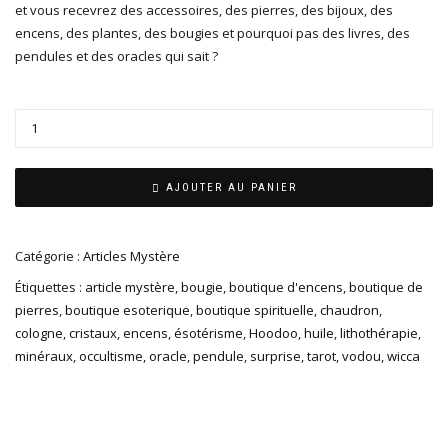
et vous recevrez des accessoires, des pierres, des bijoux, des
encens, des plantes, des bougies et pourquoi pas des livres, des
pendules et des oracles qui sait ?
AJOUTER AU PANIER
Catégorie :
Articles Mystère
Étiquettes :
article mystère
,
bougie
,
boutique d'encens
,
boutique de
pierres
,
boutique esoterique
,
boutique spirituelle
,
chaudron
,
cologne
,
cristaux
,
encens
,
ésotérisme
,
Hoodoo
,
huile
,
lithothérapie
,
minéraux
,
occultisme
,
oracle
,
pendule
,
surprise
,
tarot
,
vodou
,
wicca