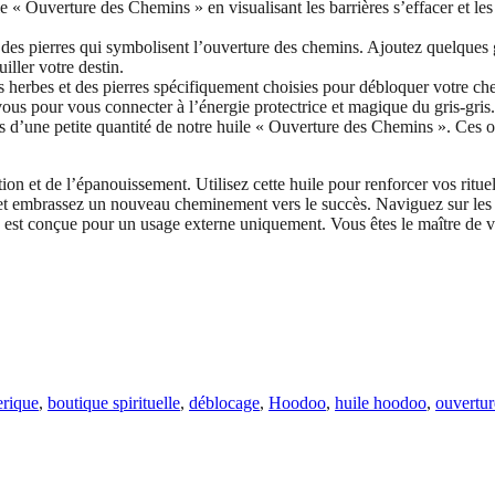
e « Ouverture des Chemins » en visualisant les barrières s’effacer et le
es pierres qui symbolisent l’ouverture des chemins. Ajoutez quelques g
iller votre destin.
des herbes et des pierres spécifiquement choisies pour débloquer votre 
ous pour vous connecter à l’énergie protectrice et magique du gris-gris.
tes d’une petite quantité de notre huile « Ouverture des Chemins ». Ce
tion et de l’épanouissement. Utilisez cette huile pour renforcer vos ritue
s et embrassez un nouveau cheminement vers le succès. Naviguez sur les 
ile est conçue pour un usage externe uniquement. Vous êtes le maître de 
erique
,
boutique spirituelle
,
déblocage
,
Hoodoo
,
huile hoodoo
,
ouvertur