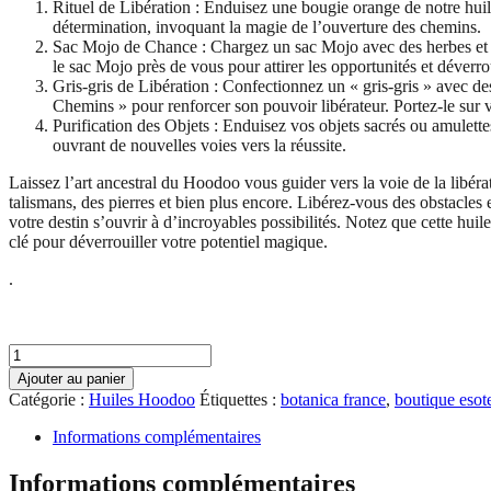
Rituel de Libération : Enduisez une bougie orange de notre huil
détermination, invoquant la magie de l’ouverture des chemins.
Sac Mojo de Chance : Chargez un sac Mojo avec des herbes et d
le sac Mojo près de vous pour attirer les opportunités et déverrou
Gris-gris de Libération : Confectionnez un « gris-gris » avec 
Chemins » pour renforcer son pouvoir libérateur. Portez-le sur v
Purification des Objets : Enduisez vos objets sacrés ou amulet
ouvrant de nouvelles voies vers la réussite.
Laissez l’art ancestral du Hoodoo vous guider vers la voie de la libéra
talismans, des pierres et bien plus encore. Libérez-vous des obstacle
votre destin s’ouvrir à d’incroyables possibilités. Notez que cette hu
clé pour déverrouiller votre potentiel magique.
.
quantité
de
Ajouter au panier
Huile
Catégorie :
Huiles Hoodoo
Étiquettes :
botanica france
,
boutique esot
Hoodoo
Ouvre
Informations complémentaires
chemins
(Road
Informations complémentaires
Opener)