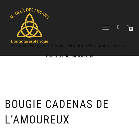
DÉPLIER
0
LA
NAVIGATION
Accueil
/
Bougies
/
Bougies Hoodoo / Macumba
/ Bougie
Cadenas de l’Amoureux
BOUGIE CADENAS DE
L’AMOUREUX