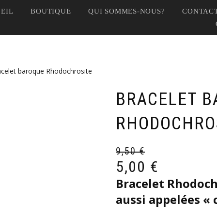
EIL
BOUTIQUE
QUI SOMMES-NOUS?
CONTACT
acelet baroque Rhodochrosite
BRACELET B
RHODOCHRO
9,50
€
5,00
€
Bracelet Rhodoch
aussi appelées « 