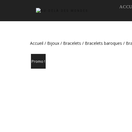
ACCU
Accueil
/
Bijoux
/
Bracelets
/
Bracelets baroques
/ Br
Promo !