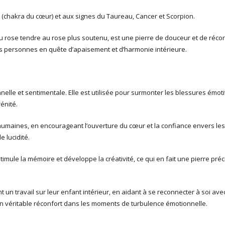
a (chakra du cœur) et aux signes du Taureau, Cancer et Scorpion.
 rose tendre au rose plus soutenu, est une pierre de douceur et de réconfo
les personnes en quête d’apaisement et d’harmonie intérieure.
lle et sentimentale. Elle est utilisée pour surmonter les blessures émotiv
énité.
 humaines, en encourageant l’ouverture du cœur et la confiance envers le
e lucidité.
stimule la mémoire et développe la créativité, ce qui en fait une pierre p
t un travail sur leur enfant intérieur, en aidant à se reconnecter à soi ave
 véritable réconfort dans les moments de turbulence émotionnelle.