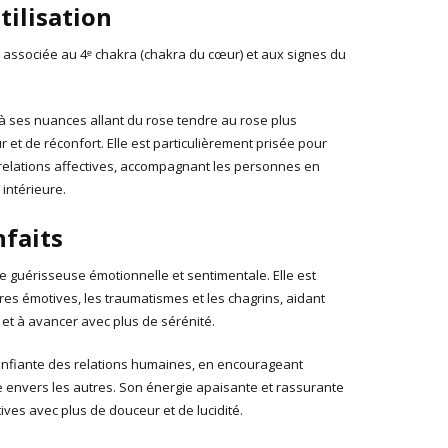
tilisation
t associée au 4ᵉ chakra (chakra du cœur) et aux signes du
à ses nuances allant du rose tendre au rose plus
 et de réconfort. Elle est particulièrement prisée pour
s relations affectives, accompagnant les personnes en
intérieure.
nfaits
e guérisseuse émotionnelle et sentimentale. Elle est
res émotives, les traumatismes et les chagrins, aidant
 et à avancer avec plus de sérénité.
onfiante des relations humaines, en encourageant
e envers les autres. Son énergie apaisante et rassurante
tives avec plus de douceur et de lucidité.