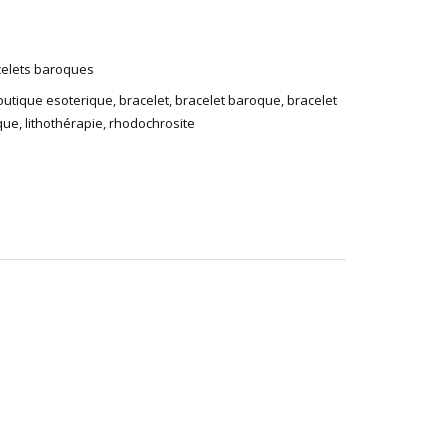
celets baroques
outique esoterique
,
bracelet
,
bracelet baroque
,
bracelet
que
,
lithothérapie
,
rhodochrosite