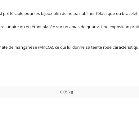
est préférable pour les bijoux afin de ne pas abîmer l’élastique du bracelet.
re lunaire ou en étant placée sur un amas de quartz. Une exposition prolon
te de manganèse (MnCO₃), ce qui lui donne sa teinte rose caractéristiqu
0,05 kg