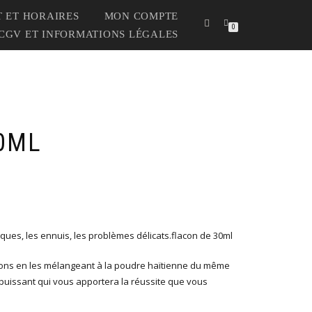
 ET HORAIRES
MON COMPTE
0
CGV ET INFORMATIONS LÉGALES
0ML
ues, les ennuis, les problèmes délicats.flacon de 30ml
tions en les mélangeant à la poudre haïtienne du même
-puissant qui vous apportera la réussite que vous