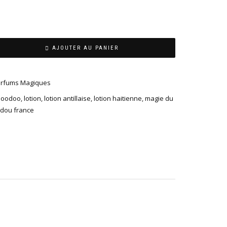
AJOUTER AU PANIER
rfums Magiques
Hoodoo
,
lotion
,
lotion antillaise
,
lotion haitienne
,
magie du
dou france