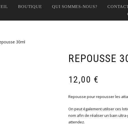
EIL
BOUTIQUE
QUI SOMMES-NOUS?
CONTACT
epousse 30ml
REPOUSSE 3
12,00
€
Repousse pour repousser les attaq
On peut également utiliser ces lo
nom afin de réaliser un bain ultra
attendez.