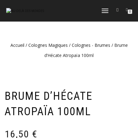
DÉPLIER
0
LA
NAVIGATION
Accueil
/
Colognes Magiques
/
Colognes - Brumes
/ Brume
d’Hécate Atropaïa 100ml
BRUME D’HÉCATE
ATROPAÏA 100ML
16,50
€