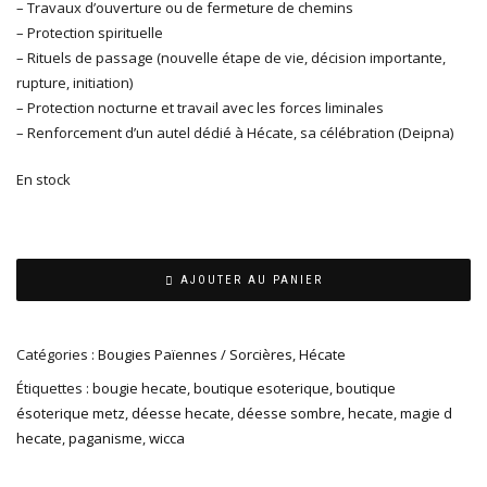
– Travaux d’ouverture ou de fermeture de chemins
– Protection spirituelle
– Rituels de passage (nouvelle étape de vie, décision importante,
rupture, initiation)
– Protection nocturne et travail avec les forces liminales
– Renforcement d’un autel dédié à Hécate, sa célébration (Deipna)
En stock
AJOUTER AU PANIER
Catégories :
Bougies Païennes / Sorcières
,
Hécate
Étiquettes :
bougie hecate
,
boutique esoterique
,
boutique
ésoterique metz
,
déesse hecate
,
déesse sombre
,
hecate
,
magie d
hecate
,
paganisme
,
wicca