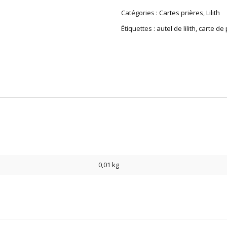
Catégories :
Cartes prières
,
Lilith
Étiquettes :
autel de lilith
,
carte de 
0,01 kg