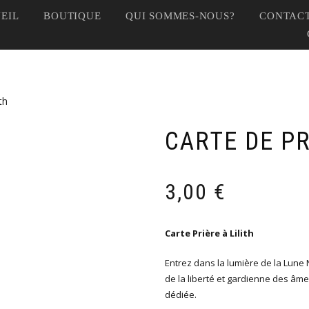
EIL
BOUTIQUE
QUI SOMMES-NOUS?
CONTACT
th
CARTE DE PR
3,00
€
Carte Prière à Lilith
Entrez dans la lumière de la Lune N
de la liberté et gardienne des âmes
dédiée.