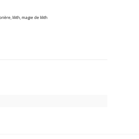
prière
,
lilith
,
magie de lilith