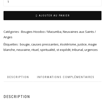
AJOUTER AU PANIER
Catégories :
Bougies Hoodoo / Macumba
,
Neuvaines aux Saints /
Anges
Étiquettes :
bougie
,
causes pressantes
,
ésotérisme
,
justice
,
magie
blanche
,
neuvaine
,
rituel
,
spiritualité
,
st expédit
,
tribunal
,
urgences
DESCRIPTION
INFORMATIONS COMPLÉMENTAIRES
DESCRIPTION