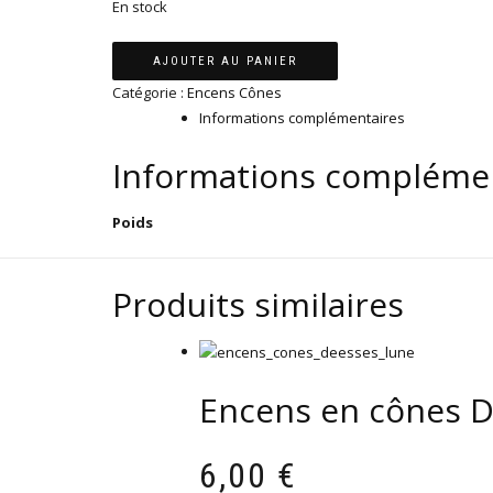
En stock
quantité
AJOUTER AU PANIER
de
Catégorie :
Encens Cônes
Encens
Informations complémentaires
en
cônes
Informations compléme
Amour
et
Poids
Passion
Produits similaires
Encens en cônes D
6,00
€