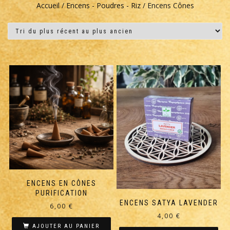
Accueil
/
Encens - Poudres - Riz
/ Encens Cônes
ENCENS EN CÔNES
PURIFICATION
ENCENS SATYA LAVENDER
6,00
€
4,00
€
AJOUTER AU PANIER