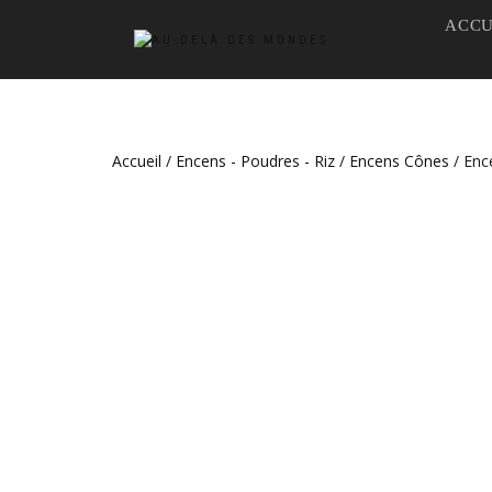
ACCU
Accueil
/
Encens - Poudres - Riz
/
Encens Cônes
/ Enc