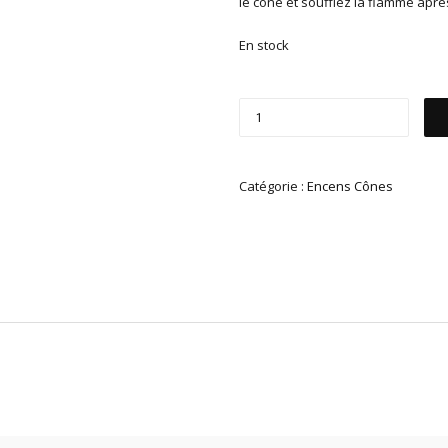
le cône et soufflez la flamme apr
En stock
Catégorie :
Encens Cônes