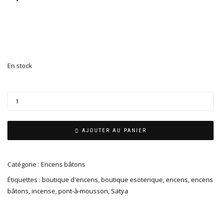
En stock
AJOUTER AU PANIER
Catégorie :
Encens bâtons
Étiquettes :
boutique d'encens
,
boutique esoterique
,
encens
,
encens
bâtons
,
incense
,
pont-à-mousson
,
Satya