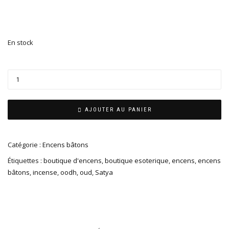
En stock
AJOUTER AU PANIER
Catégorie :
Encens bâtons
Étiquettes :
boutique d'encens
,
boutique esoterique
,
encens
,
encens
bâtons
,
incense
,
oodh
,
oud
,
Satya