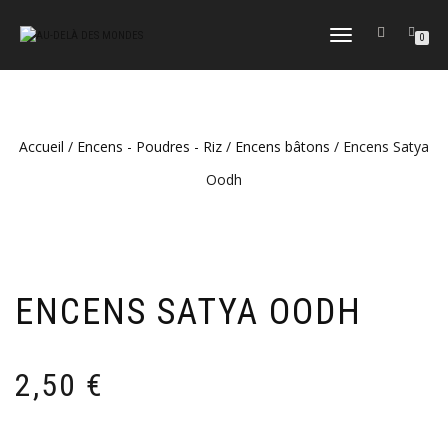
DÉPLIER
0
LA
NAVIGATION
Accueil
/
Encens - Poudres - Riz
/
Encens bâtons
/ Encens Satya
Oodh
ENCENS SATYA OODH
2,50
€