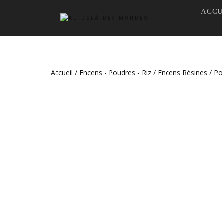
ACCU
Accueil
/
Encens - Poudres - Riz
/
Encens Résines / P