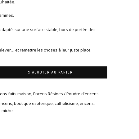
uhaitée.
rammes.
 adapté, sur une surface stable, hors de portée des
ever… et remettre les choses à leur juste place.
AJOUTER AU PANIER
ens faits maison
,
Encens Résines / Poudre d'encens
encens
,
boutique esoterique
,
catholicisme
,
encens
,
t michel