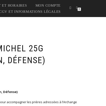
 ET HORAIRES
MON COMPTE
0
CGV ET INFORMATIONS LÉGALES
MICHEL 25G
N, DÉFENSE)
n, Défense)
 pour accompagner les prières adressées à l’Archange