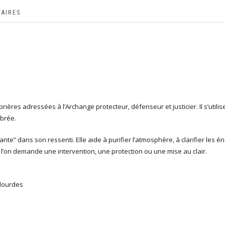
AIRES
ières adressées à l’Archange protecteur, défenseur et justicier. Il s’utili
ibrée.
e” dans son ressenti. Elle aide à purifier l’atmosphère, à clarifier les én
où l’on demande une intervention, une protection ou une mise au clair.
 lourdes