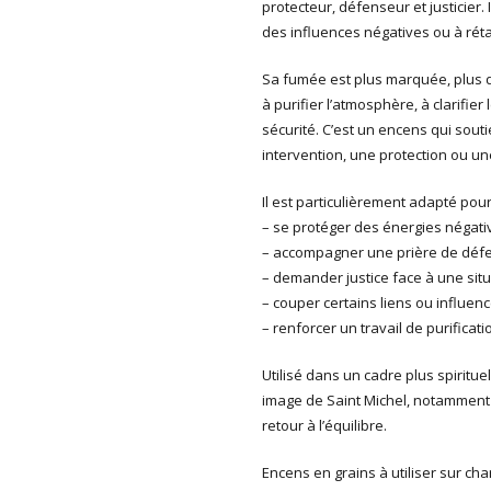
protecteur, défenseur et justicier. 
des influences négatives ou à réta
Sa fumée est plus marquée, plus d
à purifier l’atmosphère, à clarifie
sécurité. C’est un encens qui souti
intervention, une protection ou une
Il est particulièrement adapté pour
– se protéger des énergies négat
– accompagner une prière de défe
– demander justice face à une situ
– couper certains liens ou influen
– renforcer un travail de purificat
Utilisé dans un cadre plus spiritue
image de Saint Michel, notamment 
retour à l’équilibre.
Encens en grains à utiliser sur cha