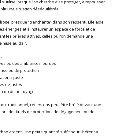
Il s’utilise lorsque l’on cherche à se protéger, à repousser
blir une situation déséquilibrée.
roite, presque “tranchante” dans son ressenti. Elle aide
r les énergies et à instaurer un espace de force et de
ent les prières actives, celles où l’on demande une
 mise au clair.
 :
ives ou des ambiances lourdes
nse ou de protection
ation injuste
ces néfastes
ion ou de nettoyage
l ou traditionnel, cet encens peut être brûlé devant une
lors de rituels de protection, de dégagement ou de
rbon ardent. Une petite quantité suffit pour libérer sa