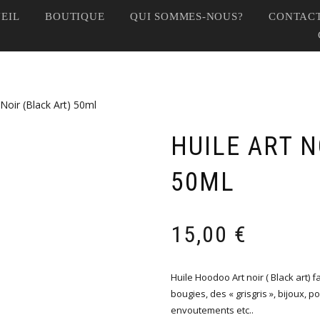
EIL
BOUTIQUE
QUI SOMMES-NOUS?
CONTACT
 Noir (Black Art) 50ml
HUILE ART N
50ML
15,00
€
Huile Hoodoo Art noir ( Black art) f
bougies, des « grisgris », bijoux, po
envoutements etc..