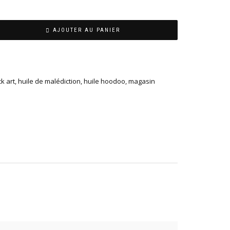
AJOUTER AU PANIER
ck art
,
huile de malédiction
,
huile hoodoo
,
magasin