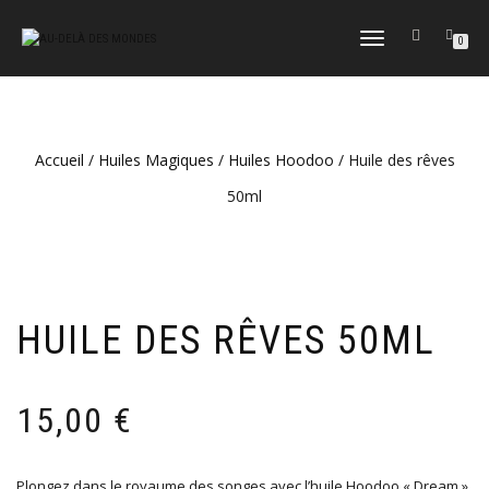
DÉPLIER
0
LA
NAVIGATION
Accueil
/
Huiles Magiques
/
Huiles Hoodoo
/ Huile des rêves
50ml
HUILE DES RÊVES 50ML
15,00
€
Plongez dans le royaume des songes avec l’huile Hoodoo « Dream »