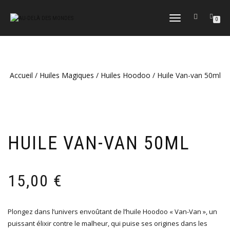
DÉPLIER
0
LA
NAVIGATION
Accueil
/
Huiles Magiques
/
Huiles Hoodoo
/ Huile Van-van 50ml
HUILE VAN-VAN 50ML
15,00
€
Plongez dans l’univers envoûtant de l’huile Hoodoo « Van-Van », un
puissant élixir contre le malheur, qui puise ses origines dans les