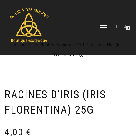
DÉPLIER
0
LA
NAVIGATION
Accueil
/
Les Plantes Magiques
/
G-L
/ Racines d’Iris (Iris
florentina) 25g
RACINES D’IRIS (IRIS
FLORENTINA) 25G
4,00
€