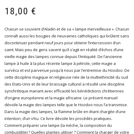
18,00
€
Chacun se souvient d’Aladin et de sa « lampe merveilleuse ». Chacun
connaît aussi les bougies de neuvaines catholiques qui brûlent sans
discontinuer pendant neuf jours pour obtenir l’intercession d’un
saint. Mais peu de gens savent qu’il s’agit en réalité d’échos d’une
vieille magie des lampes connue depuis l’Antiquité. De l’ancienne
lampe à huile à la plus récente lampe à pétrole, cette magie a
survécu et est parvenue jusqu’à nous par l’entremise du Hoodoo. De
cette discipline magique et religieuse née de la multiethnicité du sud
des Etats-Unis et de leur brassage culturel a résulté une discipline
synchrétique mariant avec efficacité les bénédictions chrétiennes
d’origine européenne et la magie africaine. Le présent manuel
dévoile la magie des lampes telle que le Hoodoo nous l’a transmise.
Dans la magie des lampes, la flamme brûle en étant chargée d’une
intention, d’un v½u. Ce livre dévoile les procédés pratiques.
Comment préparer une lampe (la mèche, la composition du
combustible) ? Quelles plantes utiliser ? Comment la charger de votre