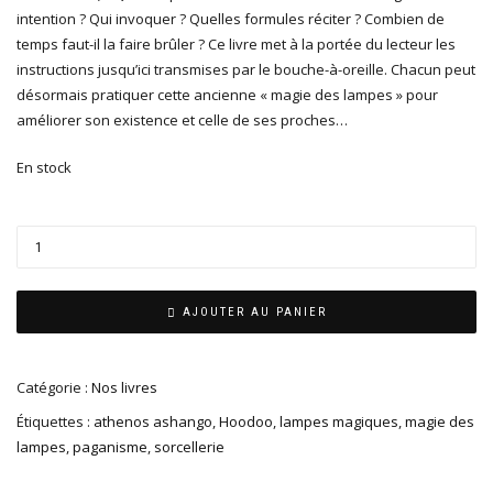
intention ? Qui invoquer ? Quelles formules réciter ? Combien de
temps faut-il la faire brûler ? Ce livre met à la portée du lecteur les
instructions jusqu’ici transmises par le bouche-à-oreille. Chacun peut
désormais pratiquer cette ancienne « magie des lampes » pour
améliorer son existence et celle de ses proches…
En stock
AJOUTER AU PANIER
Catégorie :
Nos livres
Étiquettes :
athenos ashango
,
Hoodoo
,
lampes magiques
,
magie des
lampes
,
paganisme
,
sorcellerie