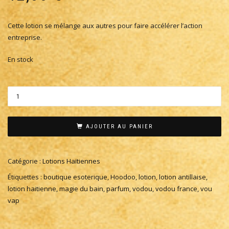
Cette lotion se mélange aux autres pour faire accélérer l’action
entreprise.
En stock
AJOUTER AU PANIER
Catégorie :
Lotions Haïtiennes
Étiquettes :
boutique esoterique
,
Hoodoo
,
lotion
,
lotion antillaise
,
lotion haitienne
,
magie du bain
,
parfum
,
vodou
,
vodou france
,
vou
vap