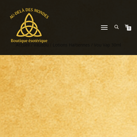
DÉPLIER
0
LA
NAVIGATION
Accueil
/
Vaudou
/
Lotions Haïtiennes
/ Vou Vap 30ml