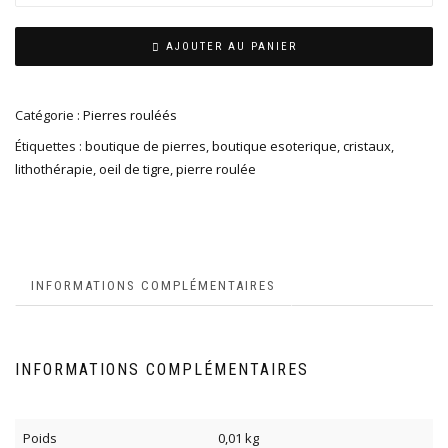
AJOUTER AU PANIER
Catégorie :
Pierres rouléés
Étiquettes :
boutique de pierres
,
boutique esoterique
,
cristaux
,
lithothérapie
,
oeil de tigre
,
pierre roulée
INFORMATIONS COMPLÉMENTAIRES
INFORMATIONS COMPLÉMENTAIRES
Poids
0,01 kg