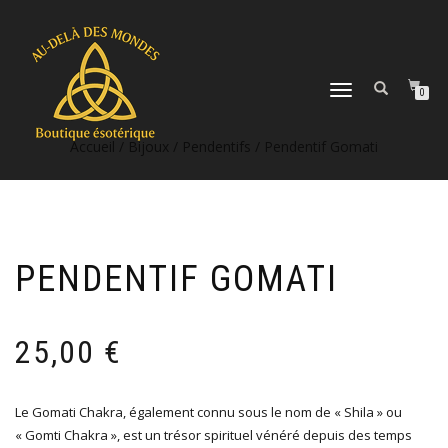
DÉPLIER
0
LA
NAVIGATION
Accueil
/
Bijoux
/
Pendentifs
/ Pendentif Gomati
PENDENTIF GOMATI
25,00
€
Le Gomati Chakra, également connu sous le nom de « Shila » ou
« Gomti Chakra », est un trésor spirituel vénéré depuis des temps