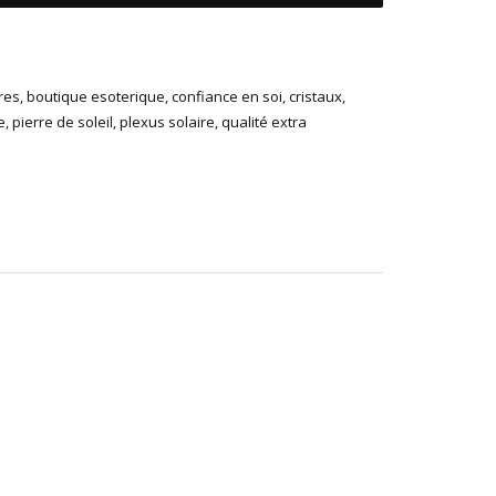
res
,
boutique esoterique
,
confiance en soi
,
cristaux
,
e
,
pierre de soleil
,
plexus solaire
,
qualité extra