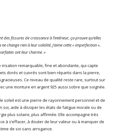
ont des fissures de croissance à l’intérieur, ça prouve qu’elles
 ne change rien à leur solidité, j’aime cette « imperfection ».
arfaites ont leur charme. »
e irisation remarquable, fine et abondante, qui capte
ts dorés et cuivrés sont bien répartis dans la pierre,
sgracieuses. Ce niveau de qualité reste rare, surtout sur
avec une monture en argent 925 aussi sobre que soignée.
 de soleil est une pierre de rayonnement personnel et de
 en soi, aide à dissiper les états de fatigue morale ou de
rgie plus solaire, plus affirmée. Elle accompagne très
ce à s’effacer, à douter de leur valeur ou à manquer de
stime de soi sans arrogance.