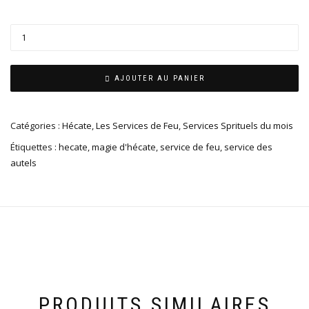
AJOUTER AU PANIER
Catégories :
Hécate
,
Les Services de Feu
,
Services Sprituels du mois
Étiquettes :
hecate
,
magie d'hécate
,
service de feu
,
service des
autels
PRODUITS SIMILAIRES