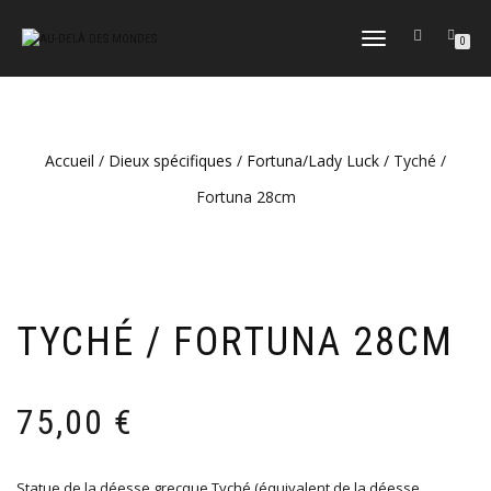
DÉPLIER
0
LA
NAVIGATION
Accueil
/
Dieux spécifiques
/
Fortuna/Lady Luck
/ Tyché /
Fortuna 28cm
TYCHÉ / FORTUNA 28CM
75,00
€
Statue de la déesse grecque Tyché (équivalent de la déesse