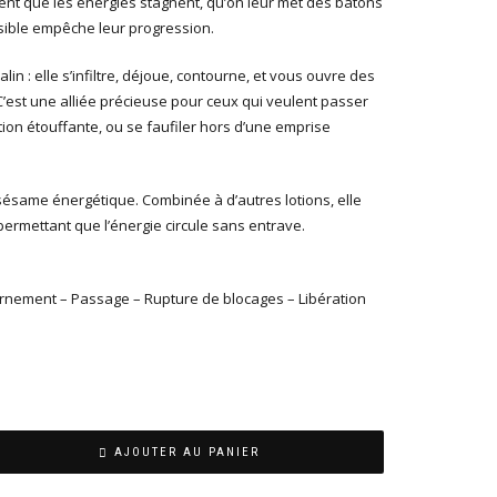
tent que les énergies stagnent, qu’on leur met des bâtons
isible empêche leur progression.
in : elle s’infiltre, déjoue, contourne, et vous ouvre des
. C’est une alliée précieuse pour ceux qui veulent passer
ion étouffante, ou se faufiler hors d’une emprise
 sésame énergétique. Combinée à d’autres lotions, elle
n permettant que l’énergie circule sans entrave.
rnement – Passage – Rupture de blocages – Libération
AJOUTER AU PANIER