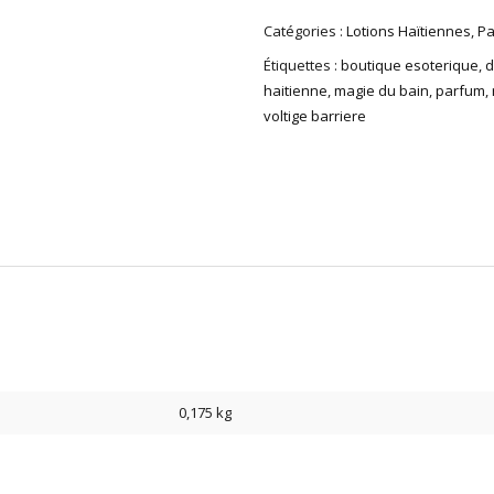
Catégories :
Lotions Haïtiennes
,
Pa
Étiquettes :
boutique esoterique
,
d
haitienne
,
magie du bain
,
parfum
,
voltige barriere
0,175 kg