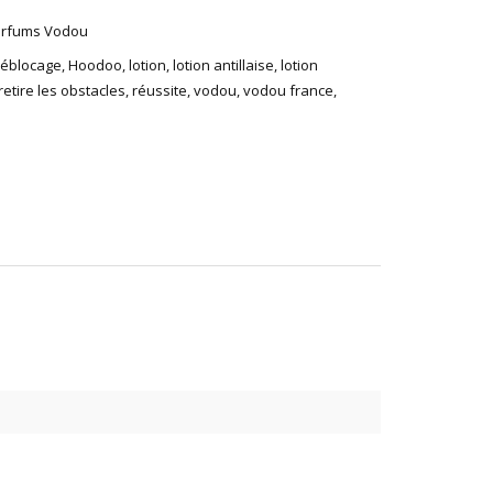
rfums Vodou
éblocage
,
Hoodoo
,
lotion
,
lotion antillaise
,
lotion
retire les obstacles
,
réussite
,
vodou
,
vodou france
,