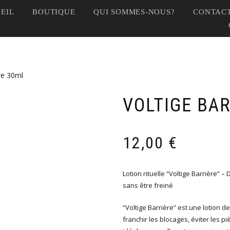
EIL
BOUTIQUE
QUI SOMMES-NOUS?
CONTACT
re 30ml
VOLTIGE BA
12,00
€
Lotion rituelle “Voltige Barrière” 
sans être freiné
“Voltige Barrière” est une lotion d
franchir les blocages, éviter les pi