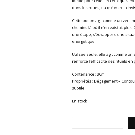
idéale pour celles et ceux qui sen
dans les roues, ou qu’un frein inv
Cette potion agit comme un vent mal
chemins là où il n’en existait plus
une étape, s’échapper d’une situat
énergétique.
Utilisée seule, elle agit comme un
renforce l’efficacité des rituels e
Contenance : 30ml
Propriétés : Dégagement – Contou
subtile
En stock