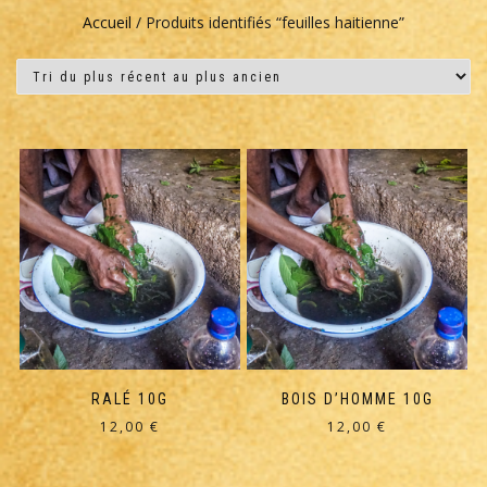
Accueil
/ Produits identifiés “feuilles haitienne”
RALÉ 10G
BOIS D’HOMME 10G
12,00
€
12,00
€