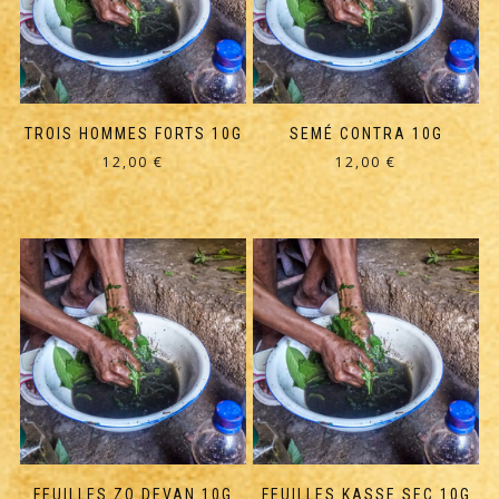
TROIS HOMMES FORTS 10G
SEMÉ CONTRA 10G
12,00
€
12,00
€
FEUILLES ZO DEVAN 10G
FEUILLES KASSE SEC 10G