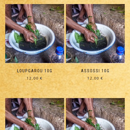
LOUPGAROU 10G
ASSOSSI 10G
12,00
€
12,00
€