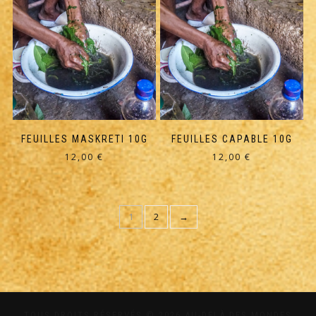
FEUILLES MASKRETI 10G
FEUILLES CAPABLE 10G
12,00
€
12,00
€
1
2
→
TOUS DROITS RÉSERVÉS © 2026 AU-DELÀ DES MONDES