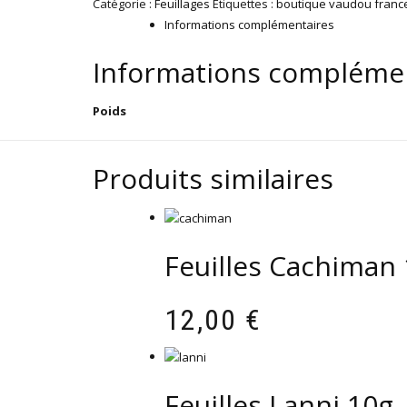
Catégorie :
Feuillages
Étiquettes :
boutique vaudou franc
10g
Informations complémentaires
Informations compléme
Poids
Produits similaires
Feuilles Cachiman
12,00
€
Feuilles Lanni 10g