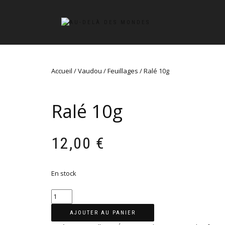
Accueil
/
Vaudou
/
Feuillages
/ Ralé 10g
Ralé 10g
12,00
€
En stock
quantité
de
AJOUTER AU PANIER
Ralé