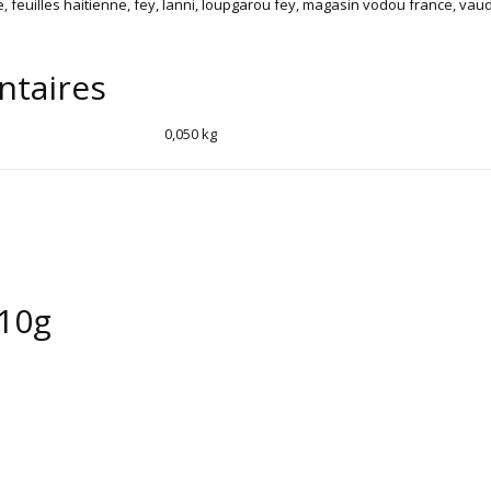
e
,
feuilles haitienne
,
fey
,
lanni
,
loupgarou fey
,
magasin vodou france
,
vaud
ntaires
0,050 kg
 10g