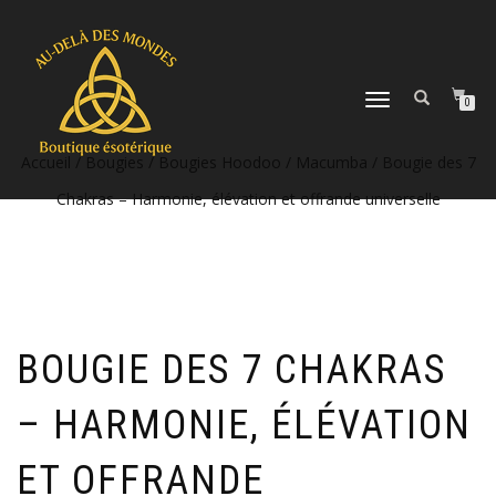
DÉPLIER
0
LA
NAVIGATION
Accueil
/
Bougies
/
Bougies Hoodoo / Macumba
/ Bougie des 7
Chakras – Harmonie, élévation et offrande universelle
BOUGIE DES 7 CHAKRAS
– HARMONIE, ÉLÉVATION
ET OFFRANDE